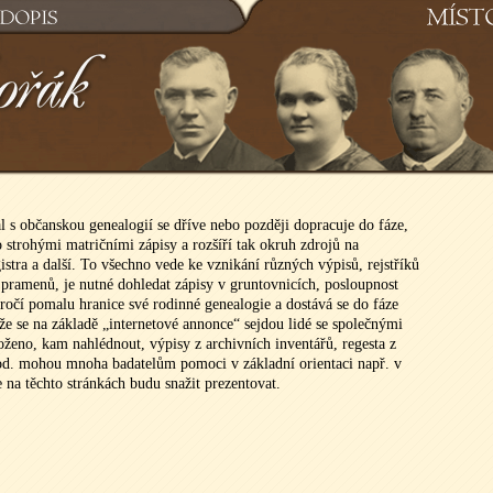
Osobní stránky Tomáše Dv
l s občanskou genealogií se dříve nebo později dopracuje do fáze,
o strohými matričními zápisy a rozšíří tak okruh zdrojů na
gistra a další. To všechno vede ke vznikání různých výpisů, rejstříků
 pramenů, je nutné dohledat zápisy v gruntovnicích, posloupnost
kročí pomalu hranice své rodinné genealogie a dostává se do fáze
 že se na základě „internetové annonce“ sejdou lidé se společnými
oženo, kam nahlédnout, výpisy z archivních inventářů, regesta z
od. mohou mnoha badatelům pomoci v základní orientaci např. v
 na těchto stránkách budu snažit prezentovat.