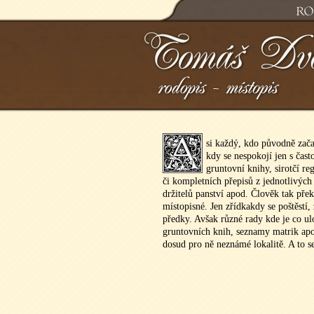
si každý, kdo původně zača
kdy se nespokojí jen s čast
gruntovní knihy, sirotčí re
či kompletních přepisů z jednotlivých
držitelů panství apod. Člověk tak pře
místopisné. Jen zřídkakdy se poštěstí,
předky. Avšak různé rady kde je co ul
gruntovních knih, seznamy matrik ap
dosud pro ně neznámé lokalitě. A to se