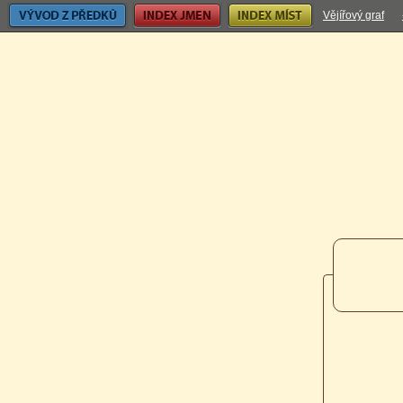
Vývod z předků
Index jmen
Index míst
Vějířový graf