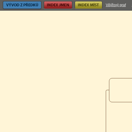
Vývod z předků
Index jmen
Index míst
Vějířový graf