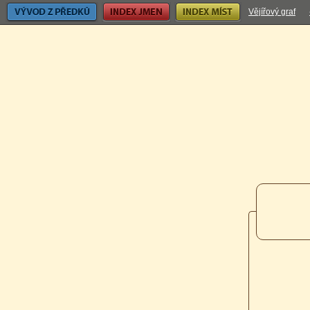
Vývod z předků
Index jmen
Index míst
Vějířový graf