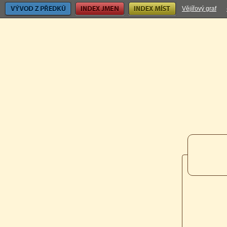
Vývod z předků
Index jmen
Index míst
Vějířový graf