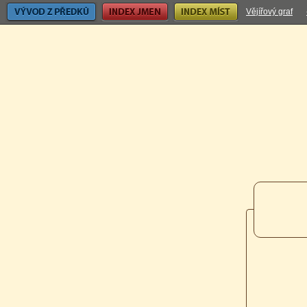
Vývod z předků
Index jmen
Index míst
Vějířový graf