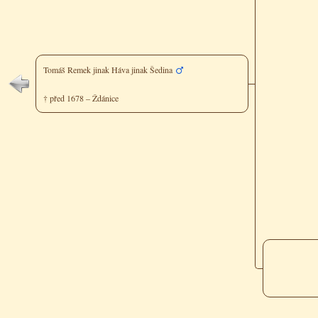
Tomáš Remek jinak Háva jinak Šedina
† před 1678 – Ždánice