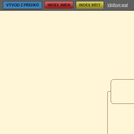
Vývod z předků
Index jmen
Index míst
Vějířový graf