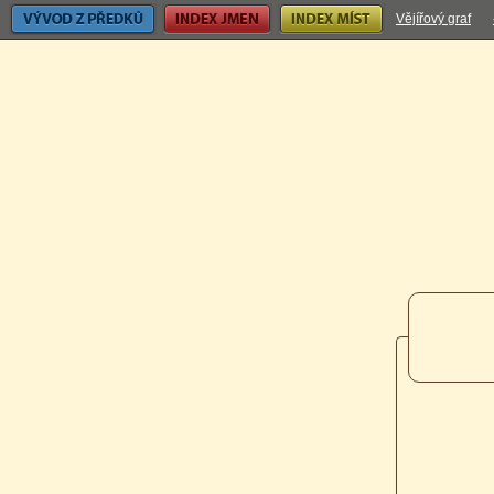
Vývod z předků
Index jmen
Index míst
Vějířový graf