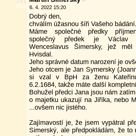
191
6. 4. 2022 15:20
Dobrý den,
chválím úžasnou šíři Vašeho bádání
Máme společné předky příjme
společný předek je Václav S
Wenceslavus Šimersky, jež měl
Hvisdal.
Jeho správné datum narození je ov
Jeho otcem je Jan Symersky (Joanni
si vzal v BpH za ženu Kateřin
6.2.1684, takže máte další kompletní
Bohužel předci Jana jsou nám zatím 
o majetku ukazují na Jiříka, nebo 
...ovšem nic jistého.
Zajímavostí je, že jsem vypátral př
Simerský, ale předpokládám, že to 