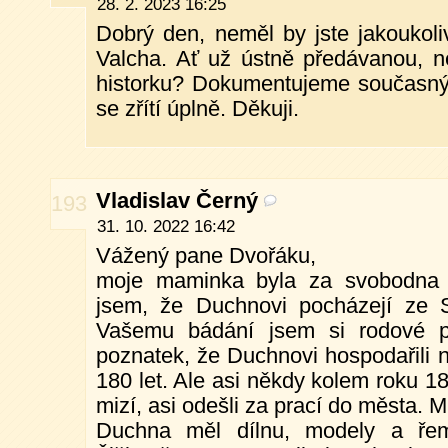
28. 2. 2023 16:25
Dobrý den, neměl by jste jakoukoli
Valcha. Ať už ústně předávanou, n
historku? Dokumentujeme současný 
se zřítí úplně. Děkuji.
Vladislav Černý
193
31. 10. 2022 16:42
Vážený pane Dvořáku,
moje maminka byla za svobodna
jsem, že Duchnovi pocházejí ze S
Vašemu bádání jsem si rodové po
poznatek, že Duchnovi hospodařili n
180 let. Ale asi někdy kolem roku 1
mizí, asi odešli za prací do města. 
Duchna měl dílnu, modely a řem