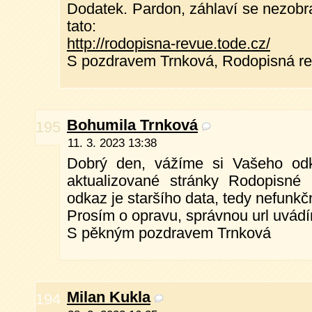
Dodatek. Pardon, záhlaví se nezobra
tato:
http://rodopisna-revue.tode.cz/
S pozdravem Trnková, Rodopisná r
Bohumila Trnková
195
11. 3. 2023 13:38
Dobrý den, vážíme si Vašeho odk
aktualizované stránky Rodopisné 
odkaz je staršího data, tedy nefunkčn
Prosím o opravu, správnou url uvádí
S pěkným pozdravem Trnková
Milan Kukla
194