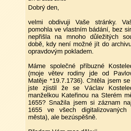
Dobrý den,
velmi obdivuji Vaše stránky. 
pomohla ve vlastním bádání, bez sir
nepřišla na mnoho důležitých sou
době, kdy není možné jít do archivu
opravdovým pokladem.
Máme společné příbuzné Kostele
(moje větev rodiny jde od Pavlo
Matěje *19.7.1736). Chtěla jsem se 
jste zjistil že se Václav Kostel
manželkou Kateřinou na Sterém m
1655? Snažila jsem si záznam nají
1655 ve všech digitalizovaných 
města), ale bezúspěšně.