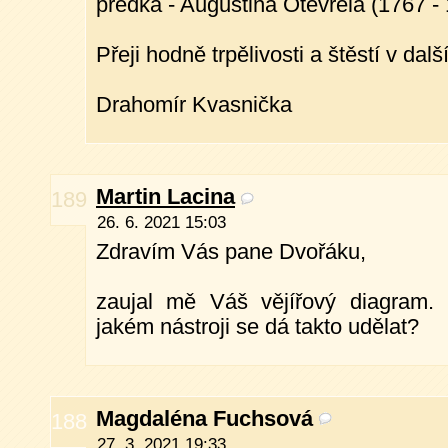
předka - Augustina Otevřela (1767 - 
Přeji hodně trpělivosti a štěstí v dal
Drahomír Kvasnička
Martin Lacina
189
26. 6. 2021 15:03
Zdravím Vás pane Dvořáku,
zaujal mě Váš vějířový diagram.
jakém nástroji se dá takto udělat?
Magdaléna Fuchsová
188
27. 3. 2021 19:33