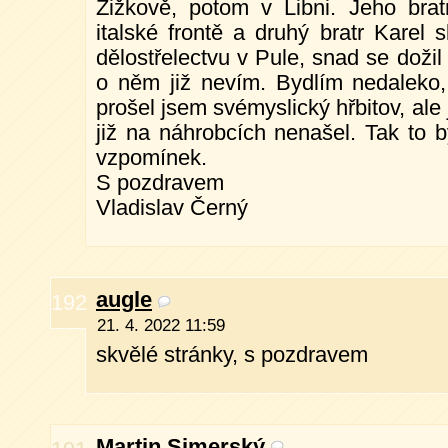
Žižkově, potom v Libni. Jeho bra
italské frontě a druhý bratr Karel 
dělostřelectvu v Pule, snad se dožil
o něm již nevím. Bydlím nedaleko,
prošel jsem svémyslický hřbitov, al
již na náhrobcích nenašel. Tak to b
vzpomínek.
S pozdravem
Vladislav Černý
augle
192
21. 4. 2022 11:59
skvělé stránky, s pozdravem
Martin Simerský