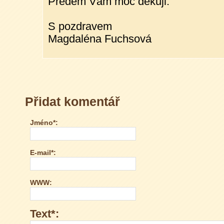
Předem Vám moc děkuji.
S pozdravem
Magdaléna Fuchsová
Přidat komentář
Jméno*:
E-mail*:
WWW:
Text*: