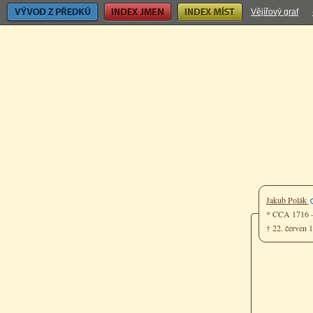
Vývod z předků
Index jmen
Index míst
Vějířový graf
Jakub Polák
* CCA 1716 
† 22. červen