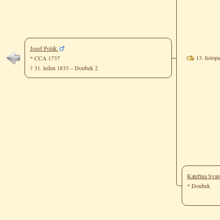
Josef Polák
13. listop
* CCA 1737
† 31. leden 1833 – Doubek 2
Kateřina Sva
* Doubek