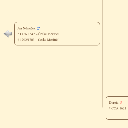
Jan Němeček
* CCA 1647 – České Meziříčí
† 1702/1703 – České Meziříčí
Dorota
* CCA 162