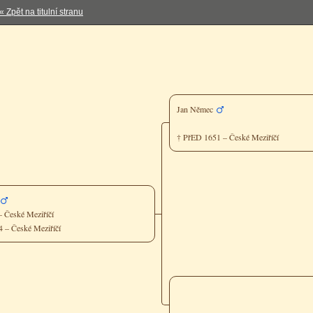
« Zpět na titulní stranu
Jan Němec
† PřED 1651 – České Meziříčí
 České Meziříčí
84 – České Meziříčí