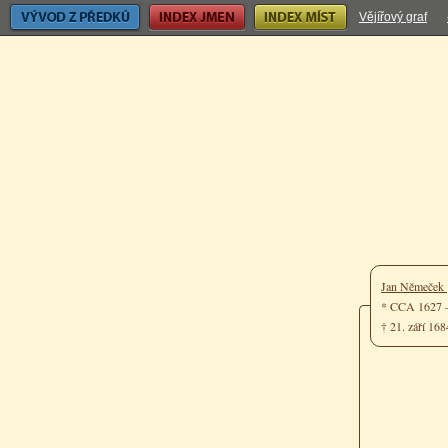
Vývod z předků
Index jmen
Index míst
Vějířový graf
Jan Němeček
* CCA 1627 –
† 21. září 16