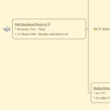
Maří Magdalena Pfenigová
29. duben
* 08 červen 1744 – Vinoř
† 12. březen 1806 – Brandýs nad Labem č.40
Mařena Mora
* asi 1717
† 26. leden 1