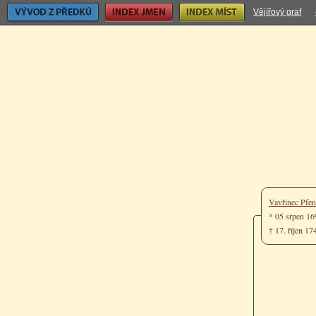
Vývod z předků
Index jmen
Index míst
Vějířový graf
Vavřinec Pfe
* 05 srpen 1
† 17. říjen 1