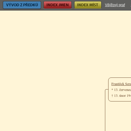
Vývod z předků
Index jmen
Index míst
Vějířový graf
František Ser
* 13. červene
† 13. únor 19