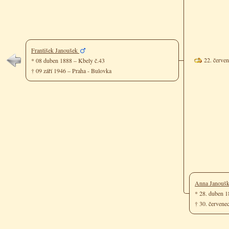
František Janoušek
22. červe
* 08 duben 1888 – Kbely č.43
† 09 září 1946 – Praha - Bulovka
Anna Janouš
* 28. duben 
† 30. červene