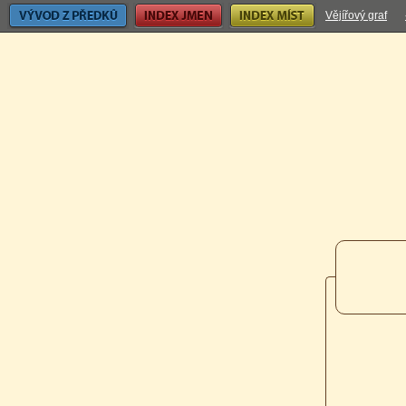
Vývod z předků
Index jmen
Index míst
Vějířový graf