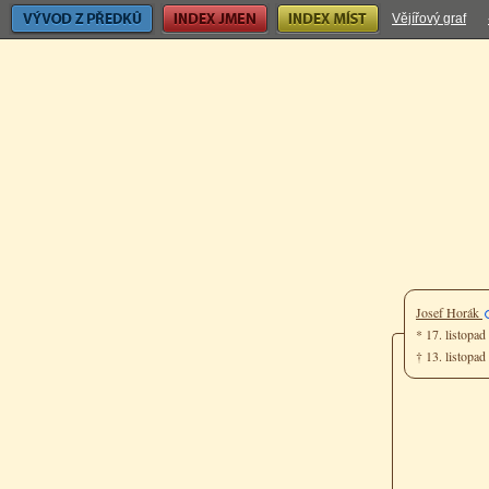
Vývod z předků
Index jmen
Index míst
Vějířový graf
Josef Horák
* 17. listopa
† 13. listopa