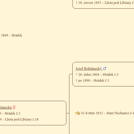
† 18. červen 1853 – Lhota pod Libčany 
n 1869 – Hrádek
Josef Bohdanecký
* 26. leden 1804 – Hrádek č.3
† po 1890 – Hrádek č.3
hdanecká
01 květen 1831 – Staré Nechanice č.
43 – Hrádek č.3
09 – Lhota pod Libčany č.18