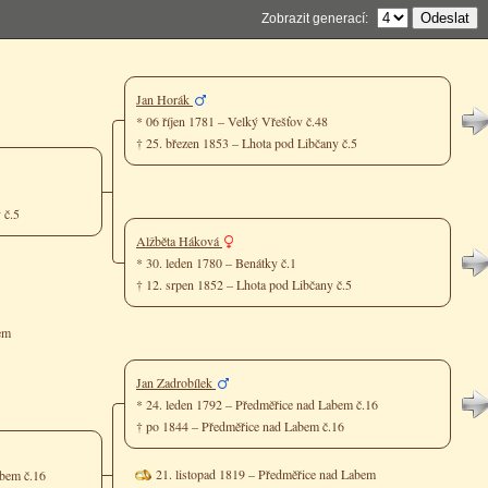
Zobrazit generací:
Jan Horák
* 06 říjen 1781 – Velký Vřešťov č.48
† 25. březen 1853 – Lhota pod Libčany č.5
y č.5
Alžběta Háková
* 30. leden 1780 – Benátky č.1
† 12. srpen 1852 – Lhota pod Libčany č.5
em
Jan Zadrobílek
* 24. leden 1792 – Předměřice nad Labem č.16
† po 1844 – Předměřice nad Labem č.16
21. listopad 1819 – Předměřice nad Labem
abem č.16