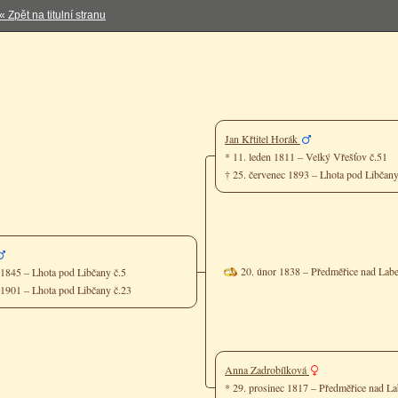
« Zpět na titulní stranu
Jan Křtitel Horák
* 11. leden 1811 – Velký Vřešťov č.51
† 25. červenec 1893 – Lhota pod Libčan
20. únor 1838 – Předměřice nad Lab
d 1845 – Lhota pod Libčany č.5
d 1901 – Lhota pod Libčany č.23
Anna Zadrobílková
* 29. prosinec 1817 – Předměřice nad L