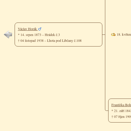
Václav Horák
18. květe
* 14. srpen 1873 – Hrádek č.3
† 04 listopad 1938 – Lhota pod Libčany č.108
Františka Bo
* 21. září 18
† 07 říjen 19