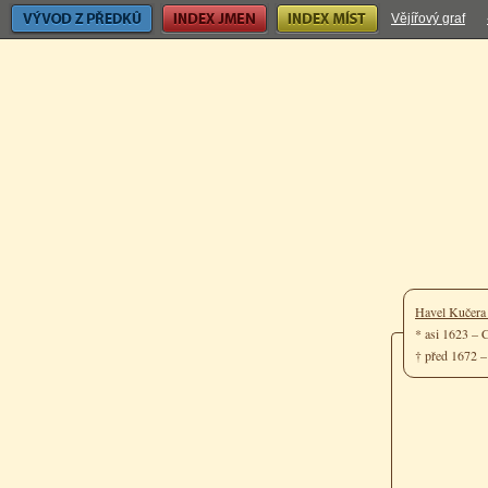
Vývod z předků
Index jmen
Index míst
Vějířový graf
Havel Kučer
* asi 1623 –
† před 1672 –