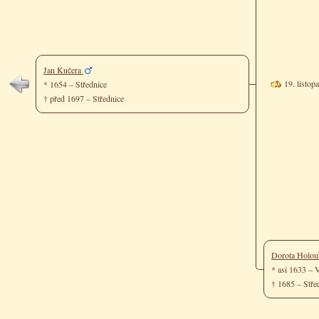
Jan Kučera
19. listo
* 1654 – Střednice
† před 1697 – Střednice
Dorota Holo
* asi 1633 –
† 1685 – Stř