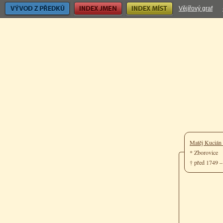
Vývod z předků
Index jmen
Index míst
Vějířový graf
Matěj Kucián
* Zborovice
† před 1749 