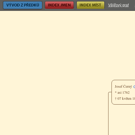
Vývod z předků
Index jmen
Index míst
Vějířový graf
Josef Černý
* asi 1762
† 07 květen 