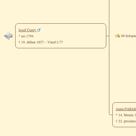
Josef Černý
06 listop
* asi 1794
† 19. duben 1857 – Vinoř č.77
Anna Fridric
* 14. březen
† 22. prosine