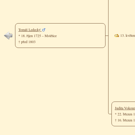
Tomáš Ledecký
13. květe
* 18. říjen 1725 – Mstětice
† před 1803
Judita Vokou
* 22. březen 
† 16. březen 