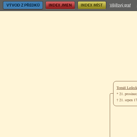
Vývod z předků
Index jmen
Index míst
Vějířový graf
Tomáš Ledec
* 21. prosine
† 21. srpen 1