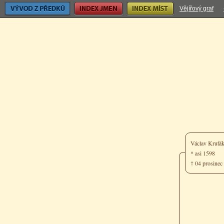
Vývod z předků
Index jmen
Index míst
Vějířový graf
Václav Kruťá
* asi 1598
† 04 prosinec