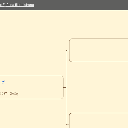
« Zpět na titulní stranu
k
 1687 – Želízy