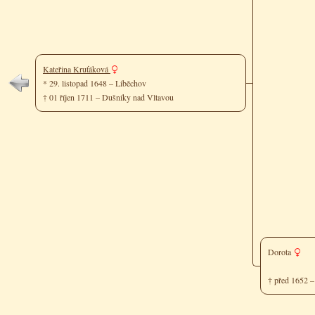
Kateřina Kruťáková
* 29. listopad 1648 – Liběchov
† 01 říjen 1711 – Dušníky nad Vltavou
Dorota
† před 1652 –