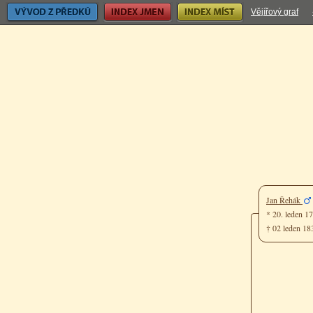
Vývod z předků
Index jmen
Index míst
Vějířový graf
Jan Řehák
* 20. leden 1
† 02 leden 18