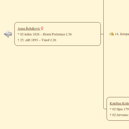
Anna Řeháková
14. listop
* 02 leden 1826 – Horní Počernice č.36
† 25. září 1893 – Vinoř č.26
Kateřina Krá
* 02 říjen 17
† 02 červenec