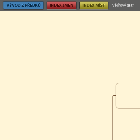
Vývod z předků
Index jmen
Index míst
Vějířový graf