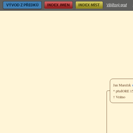
Vývod z předků
Index jmen
Index míst
Vějířový graf
Jan Mareček
* předORE 
† Vrátno