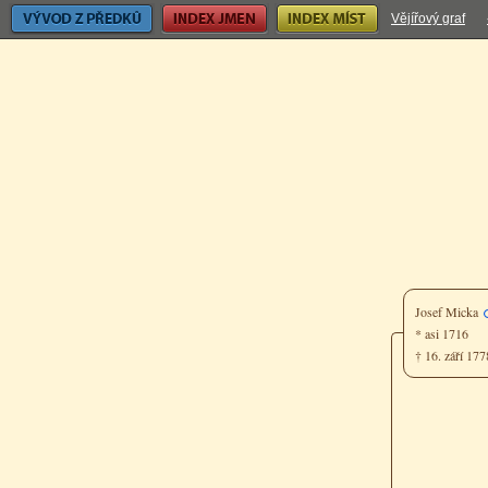
Vývod z předků
Index jmen
Index míst
Vějířový graf
Josef Micka
* asi 1716
† 16. září 17