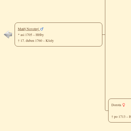
Matěj Novotný
* asi 1705 – Hřiby
† 17. duben 1760 – Kšely
Dorota
† po 1713 – 