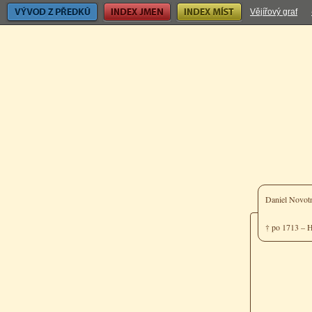
Vývod z předků
Index jmen
Index míst
Vějířový graf
Daniel Novo
† po 1713 – 