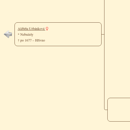
Alžběta Urbánková
* Nebužely
† po 1677 – Hřivno