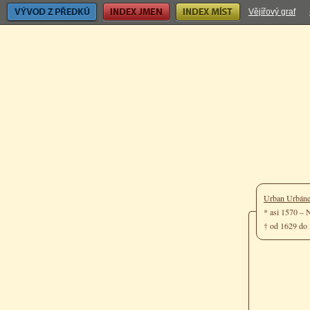
Vývod z předků
Index jmen
Index míst
Vějířový graf
Urban Urbán
* asi 1570 –
† od 1629 do