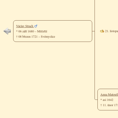
Václav Strach
21. listop
* 06 září 1680 – Měčeříž
† 08 březen 1721 – Svémyslice
Anna Matouš
* asi 1642
† 11. únor 1