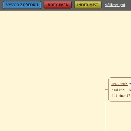
Vývod z předků
Index jmen
Index míst
Vějířový graf
Jiřík Strach
* asi 1621 – 
† 11. únor 1