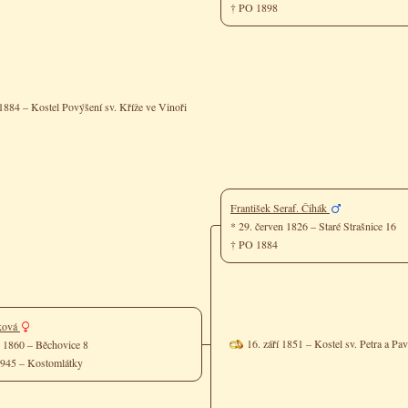
† PO 1898
1884 – Kostel Povýšení sv. Kříže ve Vinoři
František Seraf. Čihák
* 29. červen 1826 – Staré Strašnice 16
† PO 1884
ková
16. září 1851 – Kostel sv. Petra a Pav
c 1860 – Běchovice 8
 1945 – Kostomlátky