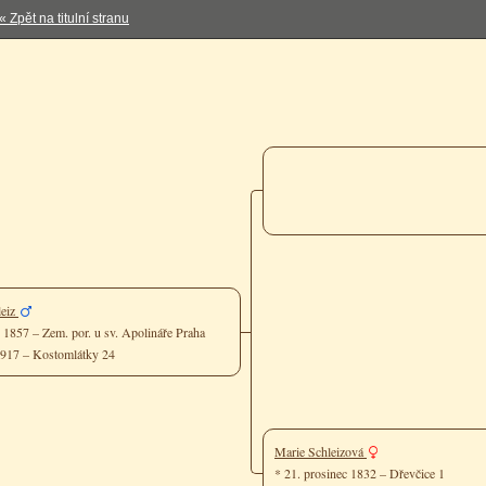
« Zpět na titulní stranu
leiz
c 1857 – Zem. por. u sv. Apolináře Praha
 1917 – Kostomlátky 24
Marie Schleizová
* 21. prosinec 1832 – Dřevčice 1