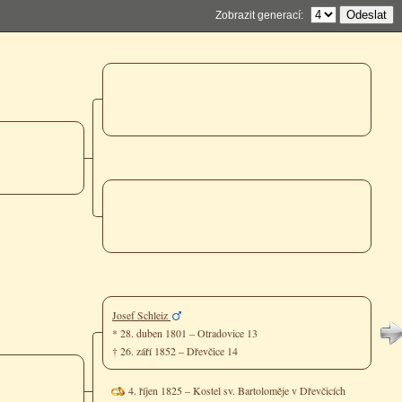
Zobrazit generací:
Josef Schleiz
* 28. duben 1801 – Otradovice 13
† 26. září 1852 – Dřevčice 14
4. říjen 1825 – Kostel sv. Bartoloměje v Dřevčicích