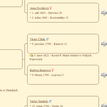
Anna Nováková
* 1. září 1803 – Dřevčice 20
† 2. leden 1882 – Kostomlátky 15
Václav Čihák
* 9. prosinec 1799 – Klenové 12
5. únor 1822 – Kostel P. Marie Sněžné ve Velkých
Popovicích
Barbora Bauerová
* 9. březen 1799 – Lojovice 2
la ve Zlatníkách
Václav Šimáček
* 12. srpen 1794 – Vestec 16