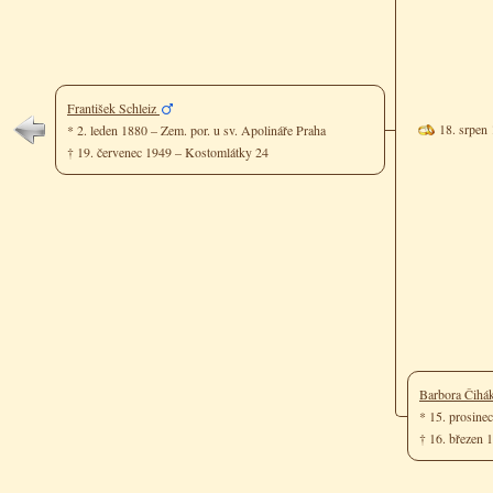
František Schleiz
18. srpen 
* 2. leden 1880 – Zem. por. u sv. Apolináře Praha
† 19. červenec 1949 – Kostomlátky 24
Barbora Čihá
* 15. prosine
† 16. březen