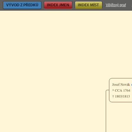
Vývod z předků
Index jmen
Index míst
Vějířový graf
Josef Novák
* CCA 176
† 1803/1813