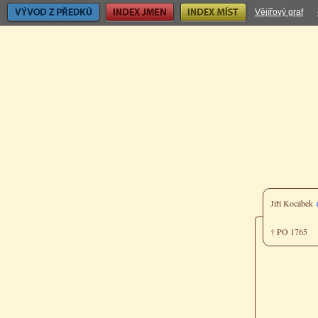
Vývod z předků
Index jmen
Index míst
Vějířový graf
Jiří Kocábek
† PO 1765