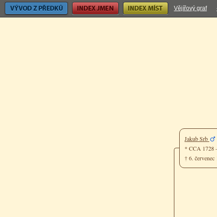
Vývod z předků
Index jmen
Index míst
Vějířový graf
Jakub Srb
* CCA 1728 
† 6. červenec