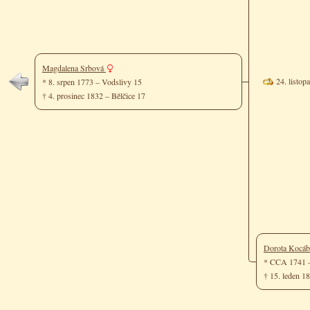
Magdalena Srbová
24. listo
* 8. srpen 1773 – Vodslivy 15
† 4. prosinec 1832 – Bělčice 17
Dorota Kocá
* CCA 1741 
† 15. leden 1