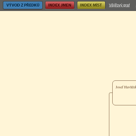
Vývod z předků
Index jmen
Index míst
Vějířový graf
Josef Havlíč