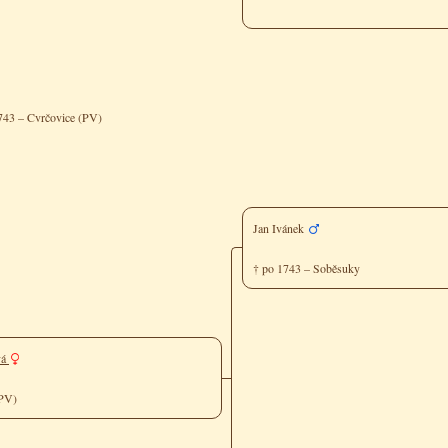
743 – Cvrčovice (PV)
Jan Ivánek
† po 1743 – Soběsuky
vá
(PV)