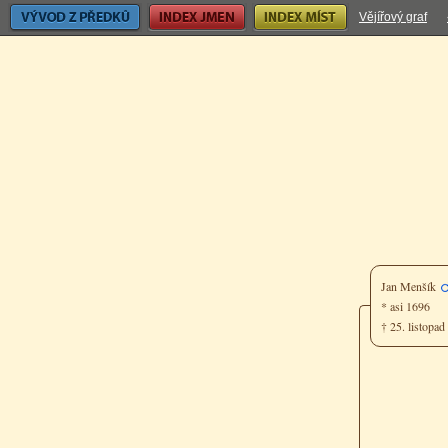
Vývod z předků
Index jmen
Index míst
Vějířový graf
Jan Menšík
* asi 1696
† 25. listopa