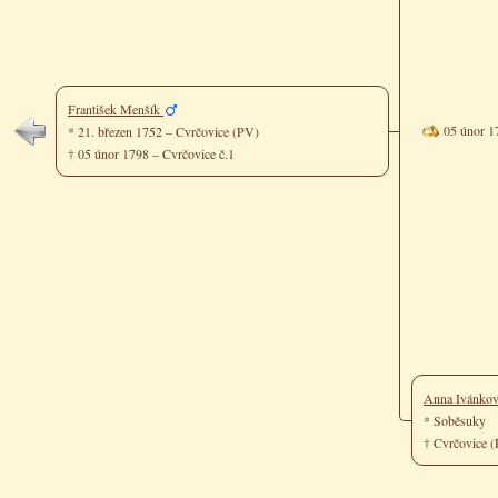
František Menšík
05 únor 1
* 21. březen 1752 – Cvrčovice (PV)
† 05 únor 1798 – Cvrčovice č.1
Anna Ivánko
* Soběsuky
† Cvrčovice 