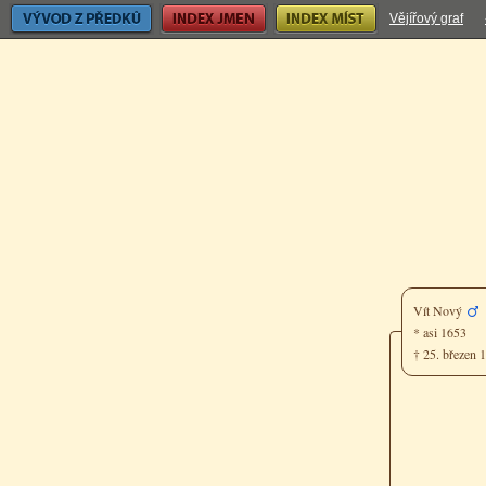
Vývod z předků
Index jmen
Index míst
Vějířový graf
Vít Nový
* asi 1653
† 25. březen