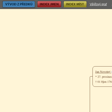
Vývod z předků
Index jmen
Index míst
Vějířový graf
Jan Novotný
* 27. prosine
† 01 říjen 176