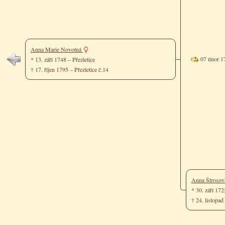
Anna Marie Novotná
07 únor 1
* 13. září 1748 – Přezletice
† 17. říjen 1795 – Přezletice č.14
Anna Štroso
* 30. září 17
† 24. listopad