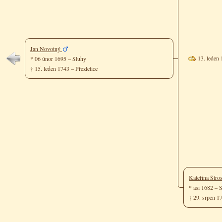
Jan Novotný
13. leden
* 06 únor 1695 – Sluhy
† 15. leden 1743 – Přezletice
Kateřina Štr
* asi 1682 –
† 29. srpen 