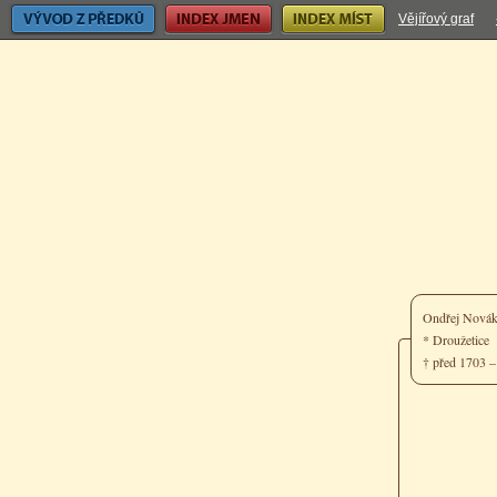
Vývod z předků
Index jmen
Index míst
Vějířový graf
Ondřej Novák
* Droužetice
† před 1703 