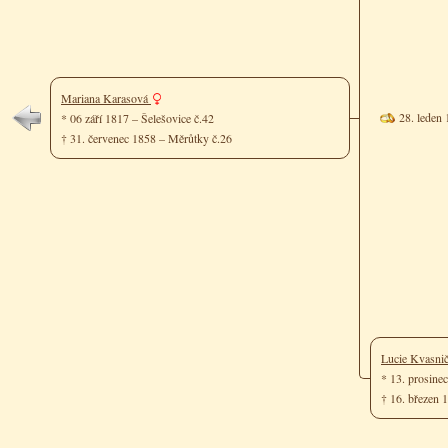
Mariana Karasová
28. leden
* 06 září 1817 – Šelešovice č.42
† 31. červenec 1858 – Měrůtky č.26
Lucie Kvasni
* 13. prosine
† 16. březen 