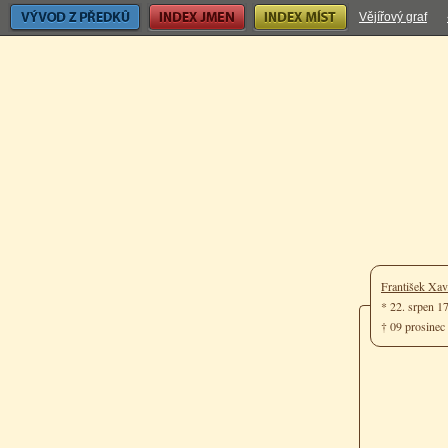
Vývod z předků
Index jmen
Index míst
Vějířový graf
František Xav
* 22. srpen 1
† 09 prosinec