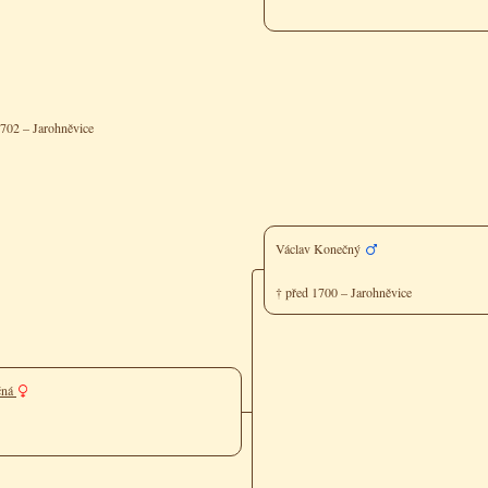
1702 – Jarohněvice
Václav Konečný
† před 1700 – Jarohněvice
čná
e
e