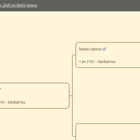
« Zpět na titulní stranu
Martin Opravil
† po 1702 – Jarohněvice
745 – Jarohněvice