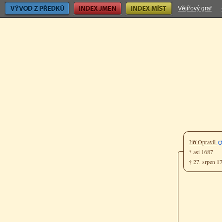
Vývod z předků
Index jmen
Index míst
Vějířový graf
Jiří Opravil
* asi 1687
† 27. srpen 1