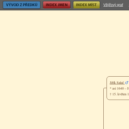
Vývod z předků
Index jmen
Index míst
Vějířový graf
Jiřík Salač
* asi 1640 –
† 15. květen 