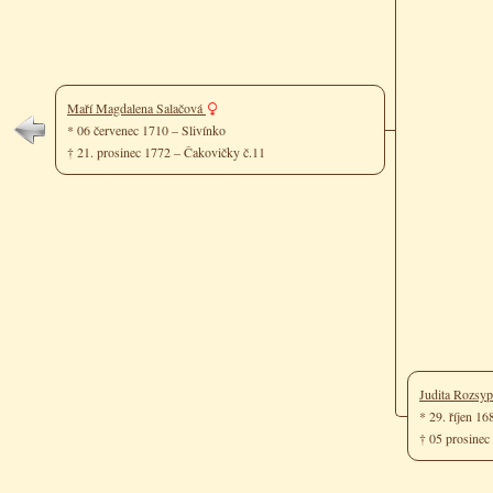
Maří Magdalena Salačová
* 06 červenec 1710 – Slivínko
† 21. prosinec 1772 – Čakovičky č.11
Judita Rozsy
* 29. říjen 1
† 05 prosinec