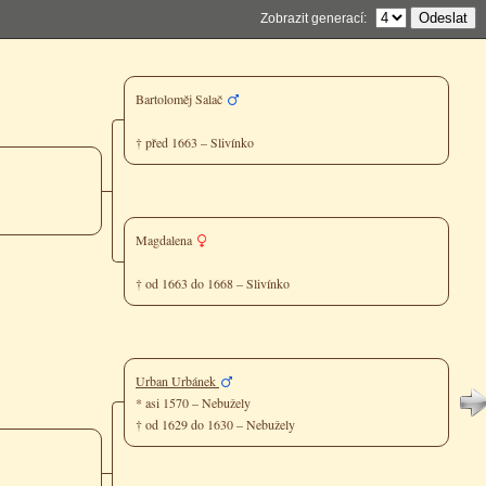
Zobrazit generací:
Bartoloměj Salač
† před 1663 – Slivínko
Magdalena
† od 1663 do 1668 – Slivínko
Urban Urbánek
* asi 1570 – Nebužely
† od 1629 do 1630 – Nebužely