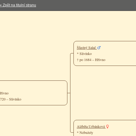
« Zpět na titulní stranu
Šťastný Salač
* Slivínko
† po 1684 – Hřivno
 Hřivno
1720 – Slivínko
Alžběta Urbánková
* Nebužely