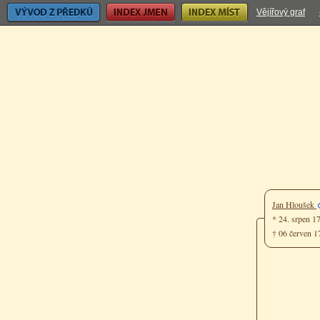
Vývod z předků
Index jmen
Index míst
Vějířový graf
Jan Hloušek
* 24. srpen 
† 06 červen 