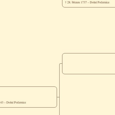
† 28. březen 1737 – Dolní Počernice
743 – Dolní Počernice