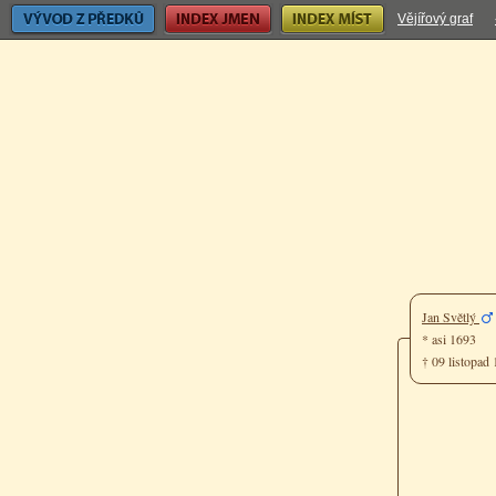
Vývod z předků
Index jmen
Index míst
Vějířový graf
Jan Světlý
* asi 1693
† 09 listopad