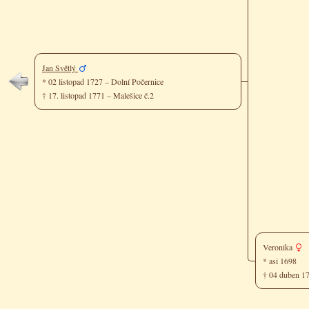
Jan Světlý
* 02 listopad 1727 – Dolní Počernice
† 17. listopad 1771 – Malešice č.2
Veronika
* asi 1698
† 04 duben 1