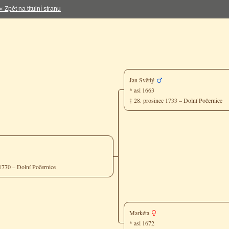
« Zpět na titulní stranu
Jan Světlý
* asi 1663
† 28. prosinec 1733 – Dolní Počernice
 1770 – Dolní Počernice
Markéta
* asi 1672