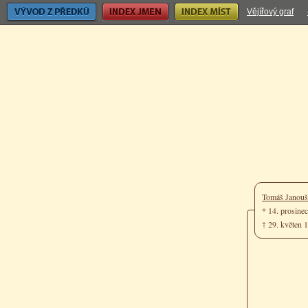
Vývod z předků
Index jmen
Index míst
Vějířový graf
Tomáš Janou
* 14. prosine
† 29. květen