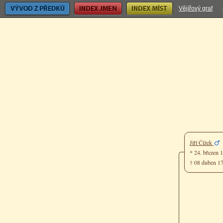
Vývod z předků
Index jmen
Index míst
Vějířový graf
Jiří Čížek
* 24. březen 
† 08 duben 1