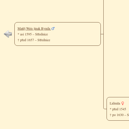
Matěj Weis jinak Rynda
* asi 1595 – Střednice
† před 1657 – Střednice
Lidmila
* před 1545
† po 1630 – S