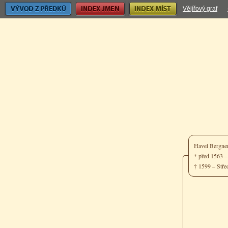
Vývod z předků
Index jmen
Index míst
Vějířový graf
Havel Bergne
* před 1563 
† 1599 – Stř