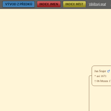
Vývod z předků
Index jmen
Index míst
Vějířový graf
Jan Šrajer
* asi 1671
† 06 březen 1