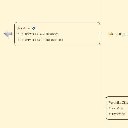
Jan Šrajer
10. únor 
* 18. březen 1714 – Třesovice
† 19. červen 1785 – Třesovice č.4
Veronika Žiš
* Kunčice
† Třesovice