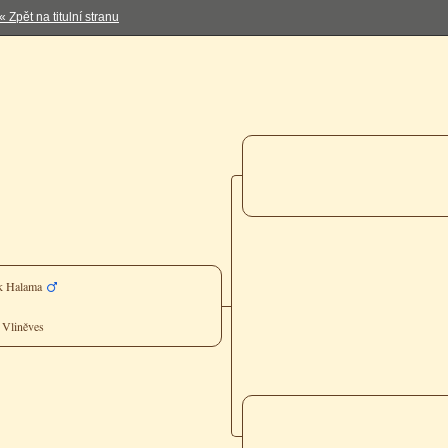
« Zpět na titulní stranu
nak Halama
– Vliněves