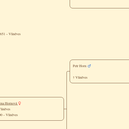
1651 – Vliněves
Petr Horn
† Vliněves
ena Hornová
Vliněves
700 – Vliněves