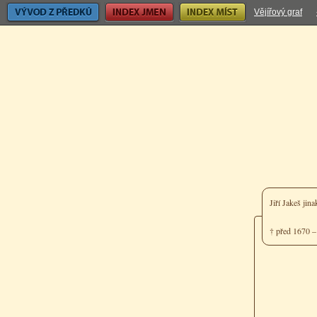
Vývod z předků
Index jmen
Index míst
Vějířový graf
Jiří Jakeš ji
† před 1670 