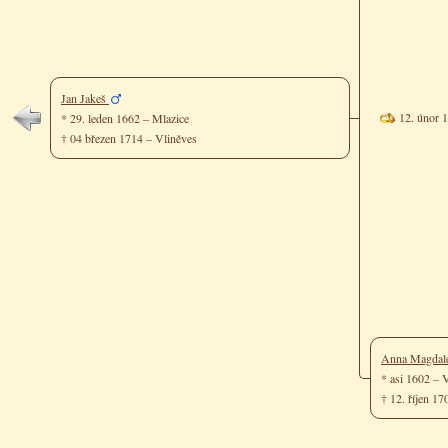
Jan Jakeš
12. únor 
* 29. leden 1662 – Mlazice
† 04 březen 1714 – Vliněves
Anna Magdal
* asi 1602 – 
† 12. říjen 1