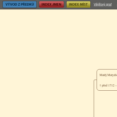
Vývod z předků
Index jmen
Index míst
Vějířový graf
Matěj Matyá
† před 1712 